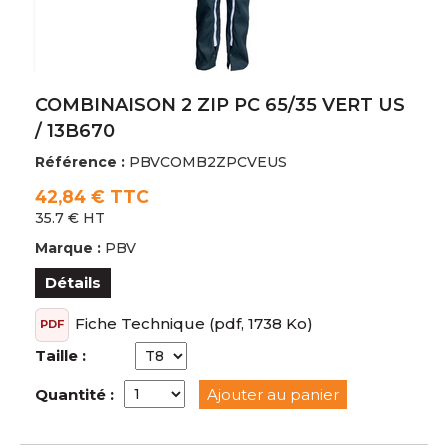
COMBINAISON 2 ZIP PC 65/35 VERT US
/ 13B670
Référence :
PBVCOMB2ZPCVEUS
42,84 € TTC
35.7 € HT
Marque :
PBV
Détails
Fiche Technique
(pdf, 1738 Ko)
PDF
Taille :
Quantité :
Ajouter au panier