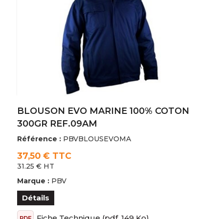
BLOUSON EVO MARINE 100% COTON
300GR REF.09AM
Référence :
PBVBLOUSEVOMA
37,50 € TTC
31.25 € HT
Marque :
PBV
Détails
Fiche Technique
(pdf, 149 Ko)
PDF