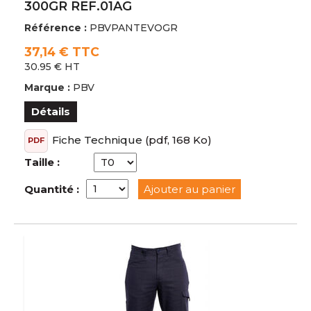
300GR REF.01AG
Référence :
PBVPANTEVOGR
37,14 € TTC
30.95 € HT
Marque :
PBV
Détails
Fiche Technique
(pdf, 168 Ko)
PDF
Taille :
Quantité :
Ajouter au panier