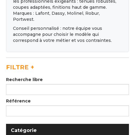
les professionnels exigeants : tenues robustes,
RECHERCHE
coupes adaptées, finitions haut de gamme.
Marques : Lafont, Dassy, Molinel, Robur,
MON COMPTE
Portwest.
Conseil personnalisé : notre équipe vous
PANIER
accompagne pour choisir le modèle qui
correspond à votre métier et vos contraintes.
FILTRE
+
Recherche libre
Référence
Catégorie