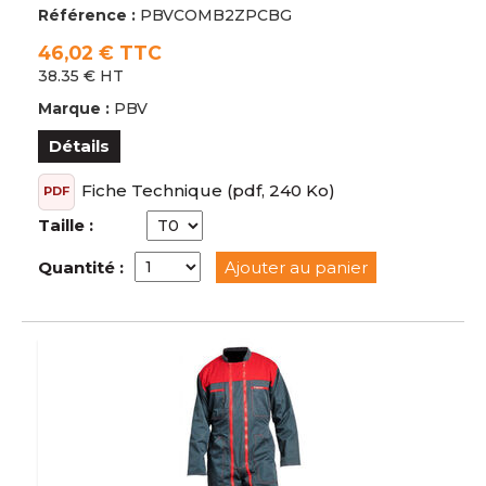
Référence :
PBVCOMB2ZPCBG
46,02 € TTC
38.35 € HT
Marque :
PBV
Détails
Fiche Technique
(pdf, 240 Ko)
PDF
Taille :
Quantité :
Ajouter au panier