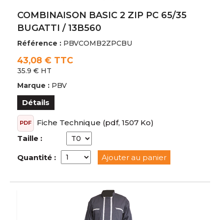
COMBINAISON BASIC 2 ZIP PC 65/35
BUGATTI / 13B560
Référence :
PBVCOMB2ZPCBU
43,08 € TTC
35.9 € HT
Marque :
PBV
Détails
Fiche Technique
(pdf, 1507 Ko)
PDF
Taille :
Quantité :
Ajouter au panier