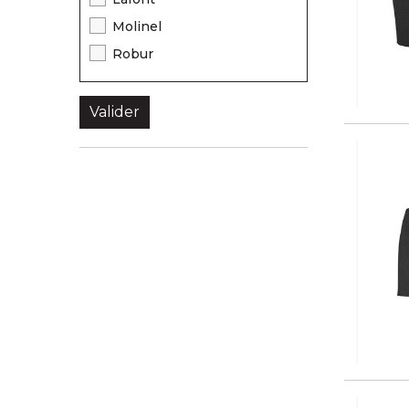
Molinel
Robur