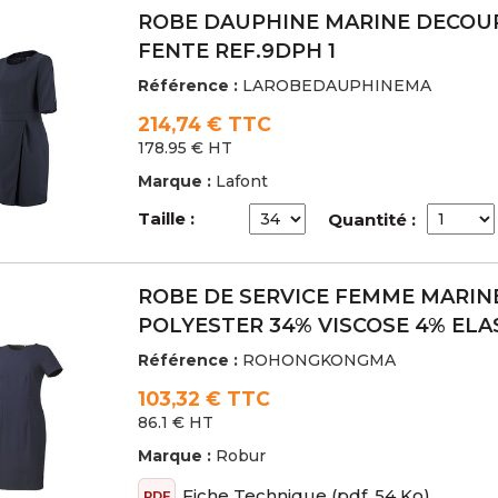
ROBE DAUPHINE MARINE DECOUP
FENTE REF.9DPH 1
Référence :
LAROBEDAUPHINEMA
214,74 € TTC
178.95 € HT
Marque :
Lafont
Taille :
Quantité :
ROBE DE SERVICE FEMME MARI
POLYESTER 34% VISCOSE 4% EL
Référence :
ROHONGKONGMA
103,32 € TTC
86.1 € HT
Marque :
Robur
Fiche Technique
(pdf, 54 Ko)
PDF